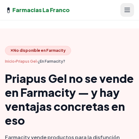
💊
Farmacias La Franco
✕
No disponible en Farmacity
Inicio
›
Priapus Gel
›
¿En Farmacity?
Priapus Gel no se vende
en Farmacity — y hay
ventajas concretas en
eso
Farmacity vende productos para la disfunción