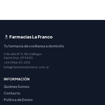
💊
Farmacias La Franco
Tu farmacia de confianza a domicilio
9 de Julio Nº 5, Río Gallegos
Santa Cruz, CP 9400
+54 2966 43-2513
hola@farmaciaslafranco.com.ar
INFORMACIÓN
Quiénes Somos
Contacto
Política de Envíos