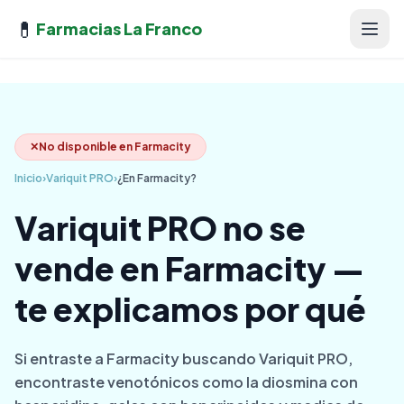
💊
Farmacias La Franco
✕
No disponible en Farmacity
Inicio
›
Variquit PRO
›
¿En Farmacity?
Variquit PRO no se
vende en Farmacity —
te explicamos por qué
Si entraste a Farmacity buscando Variquit PRO,
encontraste venotónicos como la diosmina con