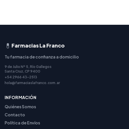
💊
Farmacias La Franco
Tu farmacia de confianza a domicilio
9 de Julio Nº 5, Río Gallegos
Santa Cruz, CP 9400
+54 2966 43-2513
hola@farmaciaslafranco.com.ar
INFORMACIÓN
Quiénes Somos
Contacto
Política de Envíos